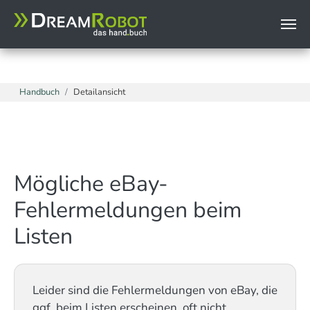
page.headerData.999 = TEXT page.headerData.999.value
(
Zum Hauptinhalt springen
Sie sind hier:
Handbuch
Detailansicht
Mögliche eBay-
Fehlermeldungen beim
Listen
Leider sind die Fehlermeldungen von eBay, die
ggf. beim Listen erscheinen, oft nicht