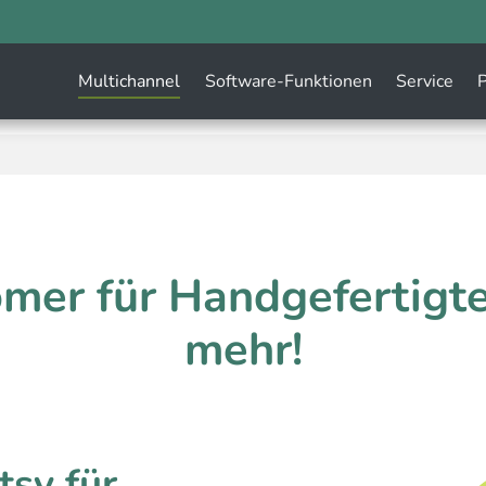
Multichannel
Software-Funktionen
Service
P
omer für Handgefertigte
mehr!
tsy für