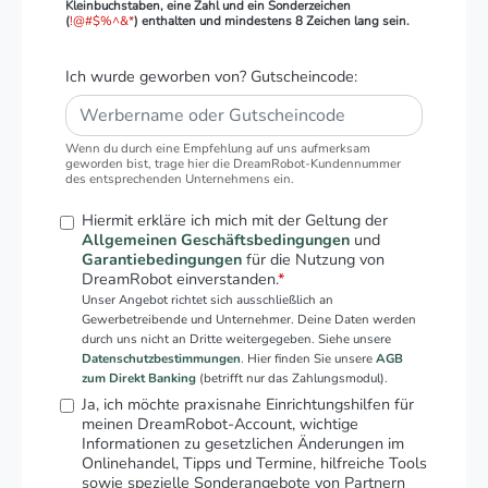
Kleinbuchstaben, eine Zahl und ein Sonderzeichen
(
!@#$%^&*
) enthalten und mindestens 8 Zeichen lang sein.
Ich wurde geworben von? Gutscheincode:
Wenn du durch eine Empfehlung auf uns aufmerksam
geworden bist, trage hier die DreamRobot-Kundennummer
des entsprechenden Unternehmens ein.
Hiermit erkläre ich mich mit der Geltung der
Allgemeinen Geschäftsbedingungen
und
Garantiebedingungen
für die Nutzung von
DreamRobot einverstanden.
*
Unser Angebot richtet sich ausschließlich an
Gewerbetreibende und Unternehmer. Deine Daten werden
durch uns nicht an Dritte weitergegeben. Siehe unsere
Datenschutzbestimmungen
.
Hier finden Sie unsere
AGB
zum Direkt Banking
(betrifft nur das Zahlungsmodul).
Ja, ich möchte praxisnahe Einrichtungshilfen für
meinen DreamRobot-Account, wichtige
Informationen zu gesetzlichen Änderungen im
Onlinehandel, Tipps und Termine, hilfreiche Tools
sowie spezielle Sonderangebote von Partnern