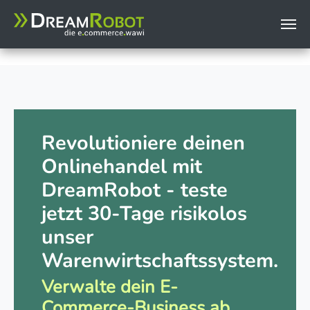
page.headerData.999 = TEXT page.headerData.999.value (
Zum Hauptinhalt springen
Revolutioniere deinen
Onlinehandel mit
DreamRobot - teste
jetzt 30-Tage risikolos
unser
Warenwirtschaftssystem.
Verwalte dein E-
Commerce-Business ab