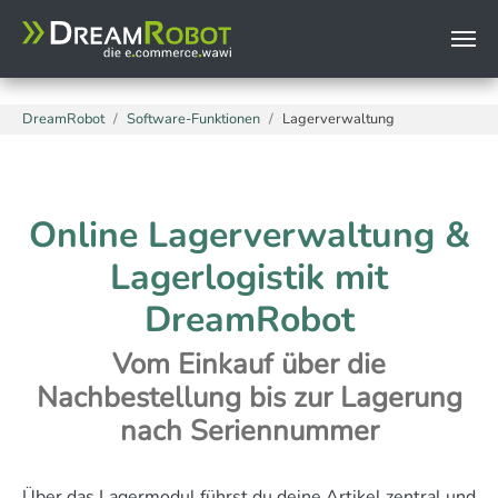
page.headerData.999 = TEXT page.headerData.999.value (
Zum Hauptinhalt springen
Sie sind hier:
DreamRobot
Software-Funktionen
Lagerverwaltung
Online Lagerverwaltung &
Lagerlogistik mit
DreamRobot
Vom Einkauf über die
Nachbestellung bis zur Lagerung
nach Seriennummer
Über das Lagermodul führst du deine Artikel zentral und