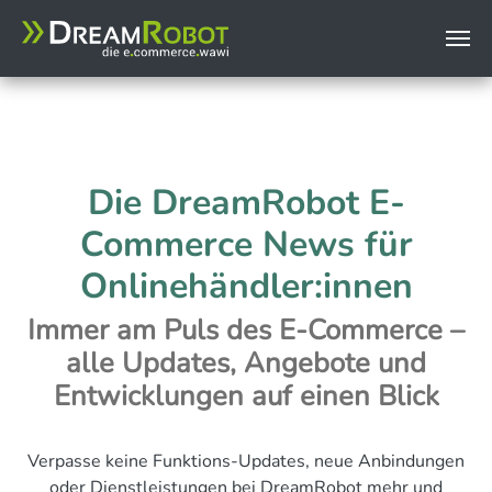
page.headerData.999 = TEXT page.headerData.999.value (
Zum Hauptinhalt springen
Die DreamRobot E-
Commerce News für
Onlinehändler:innen
Immer am Puls des E-Commerce –
alle Updates, Angebote und
Entwicklungen auf einen Blick
Verpasse keine Funktions-Updates, neue Anbindungen
oder Dienstleistungen bei DreamRobot mehr und