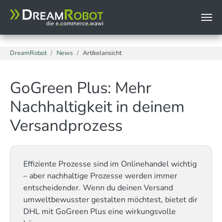
page.headerData.999 = TEXT page.headerData.999.value (
Zum Hauptinhalt springen
Sie sind hier:
DreamRobot
News
Artikelansicht
GoGreen Plus: Mehr
Nachhaltigkeit in deinem
Versandprozess
Effiziente Prozesse sind im Onlinehandel wichtig
– aber nachhaltige Prozesse werden immer
entscheidender. Wenn du deinen Versand
umweltbewusster gestalten möchtest, bietet dir
DHL mit GoGreen Plus eine wirkungsvolle