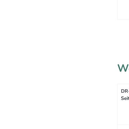
We
DR-
Sei