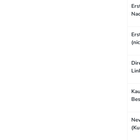
Ers
Nac
Ers
(ni
Dir
Lin
Kau
Bes
New
(Ku