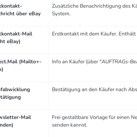
tkontakt-
Zusätzliche Benachrichtigung des K
hricht über eBay
System.
tkontakt-Mail
Erstkontakt mit dem Käufer. Enthält
cht eBay)
ect.Mail (Mailto+-
Info an Käufer (über "
AUFTRAGs-Bear
k)
fabwicklung
Bestätigung an den Käufer nach Abs
tätigung
sletter-Mail
Frei gestaltbare Vorlage für einen 
nden)
senden kannst.