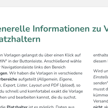
nerelle Informationen zu 
atzhaltern
n Vorlagen gelangst du über einen Klick auf
enthalte
MIN
" in der Buttonleiste. Anschließend wähle
diesem 
r Navigationsleiste links den Bereich
Wird un
agen
. Wir haben die Vorlagen in verschiedene
Einstel
rbereiche
aufgeteilt (
Allgemein, Eigene,
senden
, Export, Lister, Layout und PDF Upload
), so
musst d
du schnell und komfortabel exakt die Vorlage
kümmer
hen und bearbeiten kannst, die du suchst.
Versand 
die
Platzhalter
ist es möglich, Daten aus
nicht
ak