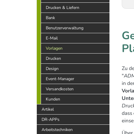
Drucken & Liefern
Bank
Benutzerverwaltung
Ge
E-Mail
Pl
Vorlagen
Drucken
Zu de
Design
"
AD
Event-Manager
in de
Versandkosten
Vorl
Unte
Kunden
Druck
Artikel
dass 
DR-APPs
einse
Arbeitstechniken
Über 