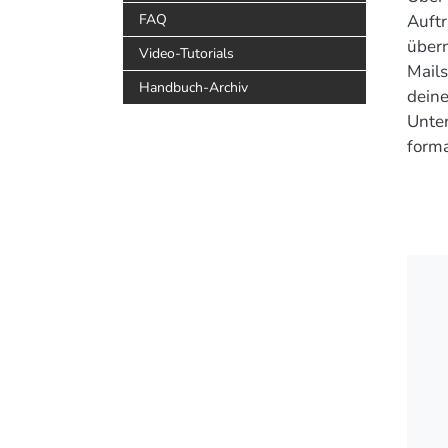
Auftr
FAQ
übern
Video-Tutorials
Mails
Handbuch-Archiv
deine
Unte
forma