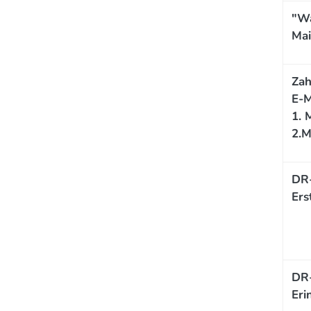
"Wa
Mai
Zah
E-M
1. 
2.
DR-
Ers
DR-
Eri