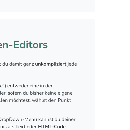
en-Editors
t du damit ganz
unkompliziert
jede
ge
") entweder eine in der
r, sofern du bisher keine eigene
ellen möchtest, wählst den Punkt
n DropDown-Menü kannst du deiner
nis als
Text
oder
HTML-Code