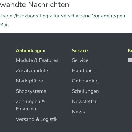
wandte Nachrichten
frage-/Funktions-Logik für verschiedene Vorlagentypen
Mail
Anbindungen
Service
K
Module & Features
Service
Zusatzmodule
Handbuch
Marktplätze
Onboarding
Shopsysteme
Schulungen
Zahlungen &
Newsletter
Finanzen
News
Versand & Logistik