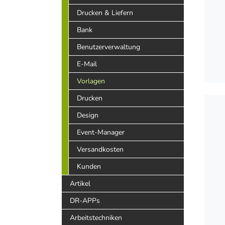
Drucken & Liefern
Bank
Benutzerverwaltung
E-Mail
Vorlagen
Drucken
Design
Event-Manager
Versandkosten
Kunden
Artikel
DR-APPs
Arbeitstechniken